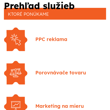
CZ
SK
Prehľad služieb
KTORÉ PONÚKAME
PPC reklama
Porovnávače tovaru
Marketing na mieru