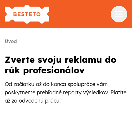
Služby
Úvod
Školenia
Zverte svoju reklamu do
Referencie
rúk profesionálov
Blog
Od začiatku až do konca spolupráce vám
O nás
poskytneme prehľadné reporty výsledkov. Platíte
až za odvedenú prácu.
Kontakt