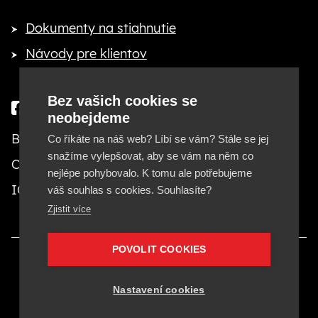
Dokumenty na stiahnutie
Návody pre klientov
Bez vašich cookies se
neobejdeme
Besteto marketing, s. r. o.
Co říkáte na náš web? Líbí se vám? Stále se jej
snažíme vylepšovat, aby se vám na něm co
Cejl 20, 602 00 Brno
nejlépe pohybovalo. K tomu ale potřebujeme
IČ: 29380553, DIČ: CZ29380553
váš souhlas s cookies. Souhlasíte?
Zjistit více
POVOLIT COOKIES
Provozovatelom stránok Besteto.sk je Besteto
marketing, s. r. o., IČ 29380553.
Nastavení cookies