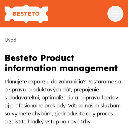
Služby
Úvod
Školenia
Besteto Product
Referencie
information management
Blog
Plánujete expanziu do zahraničia? Postaráme sa
O nás
o správu produktových dát, prepojenie
s dodávateľmi, optimalizáciu a prípravu feedov
Kontakt
aj profesionálne preklady. Vďaka našim službám
sa vyhnete chybám, zjednodušíte celý proces
a zaistíte hladký vstup na nové trhy.