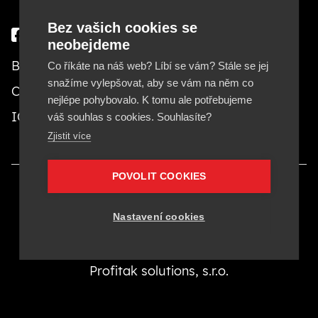
Bez vašich cookies se
neobejdeme
Besteto marketing, s. r. o.
Co říkáte na náš web? Líbí se vám? Stále se jej
snažíme vylepšovat, aby se vám na něm co
Cejl 20, 602 00 Brno
nejlépe pohybovalo. K tomu ale potřebujeme
IČ: 29380553, DIČ: CZ29380553
váš souhlas s cookies. Souhlasíte?
Zjistit více
POVOLIT COOKIES
Provozovatelom stránok Besteto.sk je Besteto
Nastavení cookies
marketing, s. r. o., IČ 29380553.
Besteto marketing, s. r. o. je členom koncernu
Profitak solutions, s.r.o.