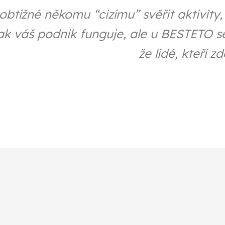
obtížné někomu “cizímu” svěřit aktivity,
jak váš podnik funguje, ale u BESTETO se
že lidé, kteří zd