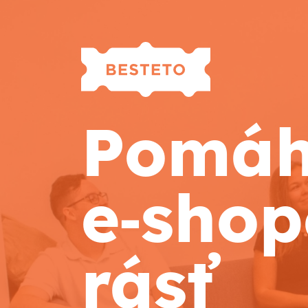
Pomá
e‑sho
rásť