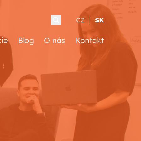
CZ
SK
cie
Blog
O nás
Kontakt