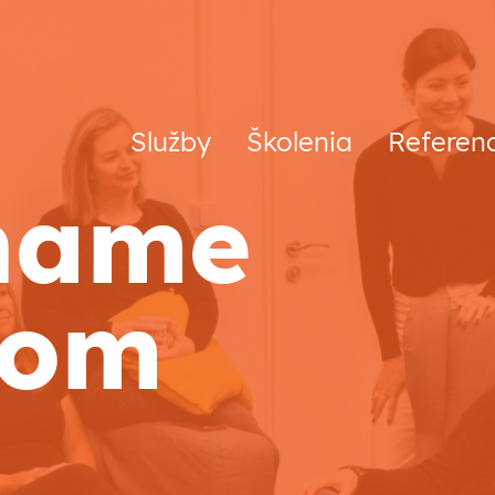
Služby
Školenia
Referen
hame
pom