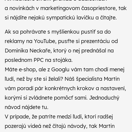
CZ
SK
a novinkách v marketingovom časopriestore, tak
si nájdite nejakú sympatickú lavičku a čítajte.
Ak sa pohrávate s myšlienkou pustiť sa do
reklamy na YouTube, pusťte si
prezentáciu od
Dominika Neckaře
, ktorý o nej prednášal na
poslednom PPC na stojáka.
Máte e‑shop, ale z Googlu vám tam chodí menej
ľudí, než by ste si želali? Náš špecialista Martin
vám poradí pár konkrétnych krokov a nastavení,
korými si zvládnete pomôcť sami.
Jednoduchý
návod nájdete tu
.
V prípade, že patríte medzi ľudí, ktorí radšej
pozerajú videá než čítajú návody, tak Martin