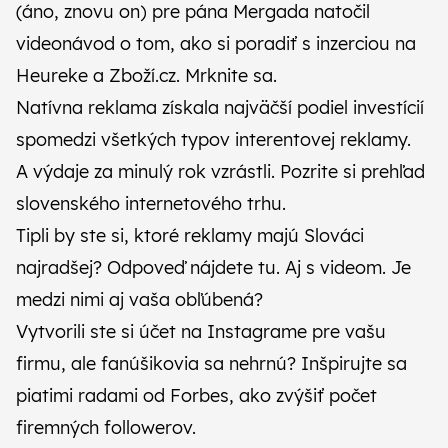
(áno, znovu on) pre pána Mergada natočil
videonávod o tom,
ako si poradiť s inzerciou na
Heureke a Zboží.cz
. Mrknite sa.
Natívna reklama získala najväčší podiel investícií
spomedzi všetkých typov interentovej reklamy.
A výdaje za minulý rok vzrástli.
Pozrite si prehľad
slovenského internetového trhu
.
Tipli by ste si, ktoré reklamy majú Slováci
najradšej?
Odpoveď nájdete tu
. Aj s videom. Je
medzi nimi aj vaša obľúbená?
Vytvorili ste si účet na Instagrame pre vašu
firmu, ale fanúšikovia sa nehrnú?
Inšpirujte sa
piatimi radami od Forbes
, ako zvýšiť počet
firemných followerov.