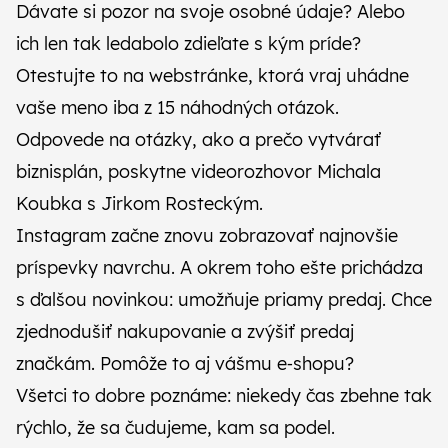
Dávate si pozor na svoje osobné údaje? Alebo
ich len tak ledabolo zdieľate s kým príde?
Otestujte to na webstránke
, ktorá vraj uhádne
vaše meno iba z 15 náhodných otázok.
Odpovede na otázky,
ako a prečo vytvárať
biznisplán
, poskytne videorozhovor Michala
Koubka s Jirkom Rosteckým.
Instagram začne znovu zobrazovať
najnovšie
príspevky navrchu
. A okrem toho ešte prichádza
s ďalšou novinkou:
umožňuje priamy predaj
. Chce
zjednodušiť nakupovanie a zvýšiť predaj
značkám. Pomôže to aj vášmu e‑shopu?
Všetci to dobre poznáme: niekedy čas zbehne tak
rýchlo, že sa čudujeme, kam sa podel.