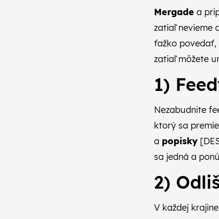
Mergade
a prip
zatiaľ nevieme 
ťažko povedať, 
zatiaľ môžete u
1) Feed
Nezabudnite fee
ktorý sa premie
a
popisky
[DES
sa jedná a ponú
2) Odl
V každej krajin