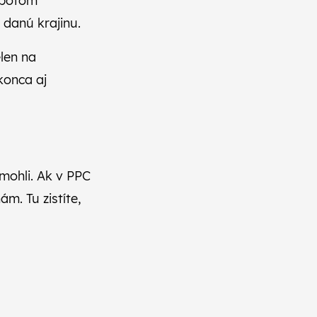
 potom
danú krajinu.
len na
konca aj
mohli. Ak v PPC
 nám.
Tu zistíte,