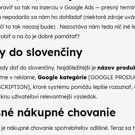
raviť sa tak na inzerciu v Google Ads — presný termí
a nepodarilo sa nám ho dohľadať (niektoré zdroje uvád
či to tak naozaj bude) . Nezostáva nám teda nič iné l
robiť a na čo je dobré pamätať?
y do slovenčiny
dy dať do slovenčiny. Najdôležitejší je
názov produ
tne v reklame,
Google kategórie
[GOOGLE PRODUC
CRIPTION], ktoré systému pomôžu lepšie rozoznať, 
knu užívateľovi relevantnejši výsledok.
išné nákupné chovanie
e je nákupné chovanie spotrebiteľov odlišné. Teraz sa 