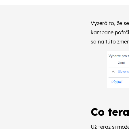
Vyzerá to, že s
kampane pofrčia
sa na túto zmen
Co tera
Už teraz si môž