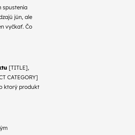
n spustenia
zajú jún, ale
en vyčkať. Čo
ktu
[TITLE],
T CATEGORY]
o ktorý produkt
tým