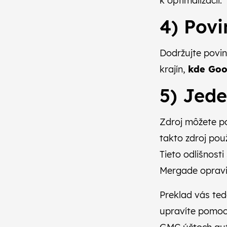
k optimalizácii.
4) Pov
Dodržujte povin
krajín,
kde Goo
5) Jede
Zdroj môžete po
takto zdroj použ
Tieto odlišnost
Mergade opravi
Preklad vás ted
upravíte pomo