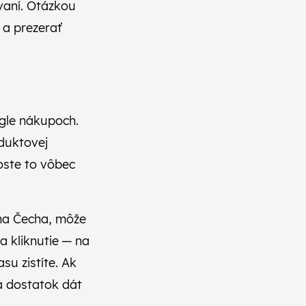
vaní. Otázkou
 a prezerať
gle nákupoch.
oduktovej
oste to vôbec
íma Čecha, môže
a kliknutie — na
u zistíte. Ak
a dostatok dát