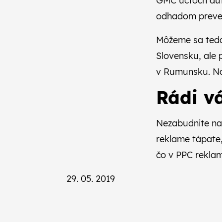
GMC účtoch aut
odhadom preved
Môžeme sa teda
Slovensku, ale
v Rumunsku. Na
Rádi 
Nezabudnite na
reklame tápate,
čo v PPC rekla
29. 05. 2019