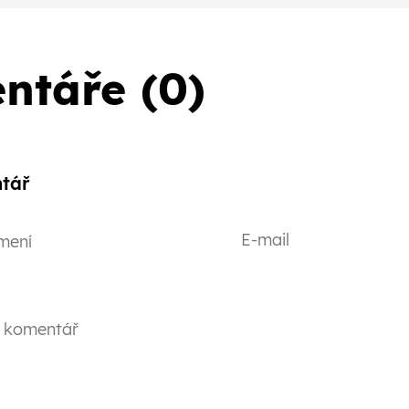
ntáře (0)
tář