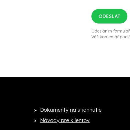
ODESLAT
Odesláním formulář
Váš komentář podléh
Dokumenty na stiahnutie
Návody pre klientov