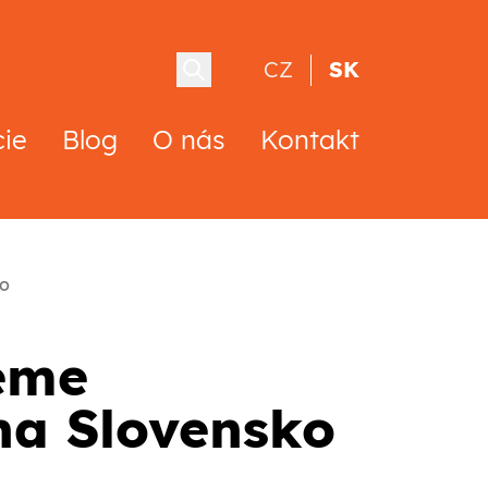
CZ
SK
cie
Blog
O nás
Kontakt
ko
deme
na Slovensko