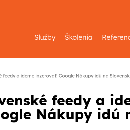
Služby
Školenia
Referen
 feedy a ideme inzerovať! Google Nákupy idú na Slovens
venské feedy a i
oogle Nákupy idú 