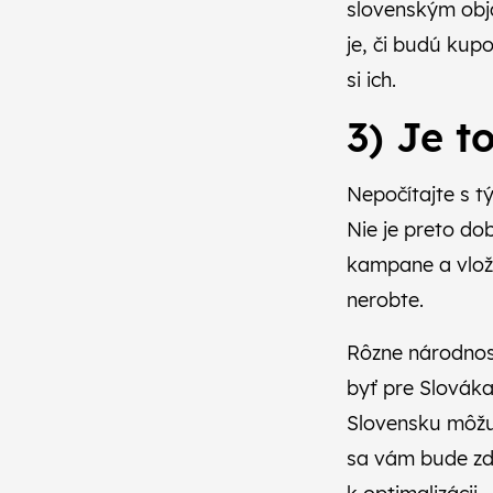
slovenským obj
je, či budú kup
si ich.
3) Je t
Nepočítajte s t
Nie je preto do
kampane a vloži
nerobte.
Rôzne národnos
byť pre Slováka
Slovensku môžu 
sa vám bude zda