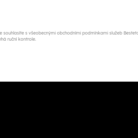
e souhlasíte s
všeobecnými obchodními podmínkami služeb Bestet
á ruční kontrole.