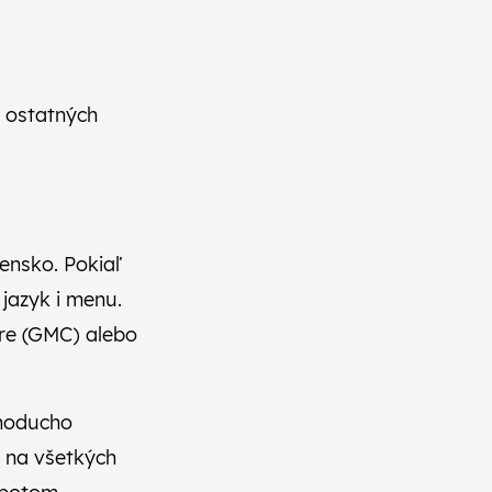
z ostatných
ensko. Pokiaľ
 jazyk i menu.
tre (GMC) alebo
dnoducho
ý na všetkých