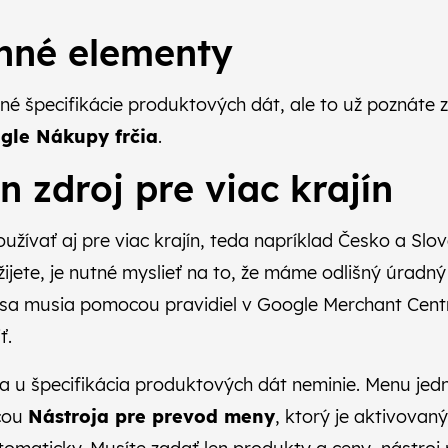
inné elementy
né špecifikácie
produktových dát
, ale to už poznáte 
gle Nákupy frčia
.
n zdroj pre viac krajín
užívať aj pre viac krajín, teda napríklad Česko a Slov
ijete, je nutné myslieť na to, že máme odlišný úradný
i sa musia pomocou pravidiel v Google Merchant Cen
ť.
a u špecifikácia produktových dát neminie. Menu je
cou
Nástroja pre prevod meny
, ktorý je aktivovan