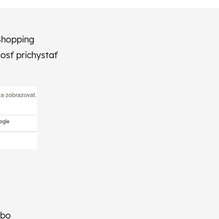
Shopping
osť prichystať
ebo