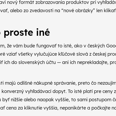
aví nový formát zobrazovania produktov pri vyhľadá
ovať, alebo zo zvedavosti na “nové obrázky” len klikať
o proste iné
ým, že vám bude fungovať to isté, ako v českých Goo
bré vziať všetky vylučujúce kľúčové slová z českej pr
ť ich do slovenských účtu — ani ich neprekladajte, pr
ti majú odlišné nákupné správanie, preto čo nezauj
 konverzný vyhľadávací dopyt. To isté platí pre ceny z
byť nižšie alebo naopak vyššie, to sami postupom čas
ť cena za kliknutie vyššia, nepanikárte a počkajte n