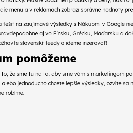
omaticky. Musíte zadať len produkty a ceny, nástroj
ie menu a v reklamách zobrazí správne hodnoty pre 
 tešiť na zaujímavé výsledky s Nákupmi v Google nie
 pravdepodobne aj vo Fínsku, Grécku, Maďarsku a do
žhavte slovenskŕ feedy a ideme inzerovať!
vám pomôžeme
 to, že sme tu na to, aby sme vám s marketingom po
 alebo jednoducho chcete lepšie výsledky, ozvite sa
me robíme.