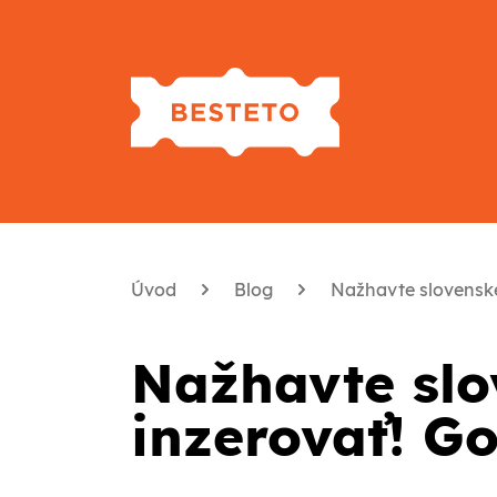
Úvod
Blog
Nažhavte slovenské
Nažhavte slo
inzerovať! G