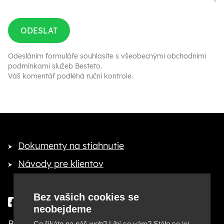
ODESLAT
Odesláním formuláře souhlasíte s
všeobecnými obchodními
podmínkami služeb Besteto
.
Váš komentář podléhá ruční kontrole.
Dokumenty na stiahnutie
Návody pre klientov
Bez vašich cookies se
neobejdeme
Besteto marketing, s. r. o.
Co říkáte na náš web? Líbí se vám? Stále se jej