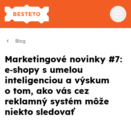
Služby
Blog
Školenia
Marketingové novinky #7:
Referencie
e‑shopy s umelou
Blog
inteligenciou a výskum
O nás
o tom, ako vás cez
reklamný systém môže
Kontakt
niekto sledovať