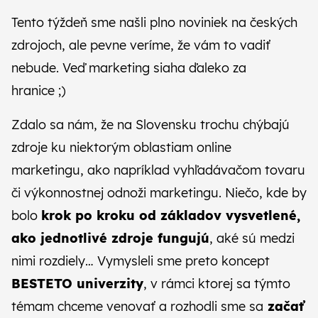
CZ
SK
Tento týždeň sme našli plno noviniek na českých
zdrojoch, ale pevne veríme, že vám to vadiť
nebude. Veď marketing siaha ďaleko za
hranice ;)
Zdalo sa nám, že na Slovensku trochu chýbajú
zdroje ku niektorým oblastiam online
marketingu, ako napríklad vyhľadávačom tovaru
či výkonnostnej odnoži marketingu. Niečo, kde by
bolo
krok po kroku od základov vysvetlené,
ako jednotlivé zdroje fungujú
, aké sú medzi
nimi rozdiely… Vymysleli sme preto koncept
BESTETO univerzity
, v rámci ktorej sa týmto
témam chceme venovať a rozhodli sme sa
začať