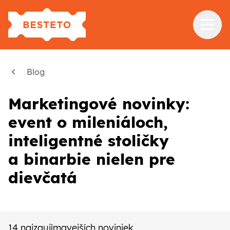
Služby
Blog
Školenia
Marketingové novinky:
Referencie
event o mileniáloch,
Blog
inteligentné stoličky
O nás
a binarbie nielen pre
dievčatá
Kontakt
14 najzaujímavejších noviniek