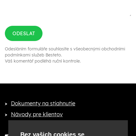
ODESLAT
Odesláním formuláře souhlasíte s
všeobecnými obchodními
podmínkami služeb Besteto
.
Váš komentář podléhá ruční kontrole.
Dokumenty na stiahnutie
Návody pre klientov
Bez vašich cookies se