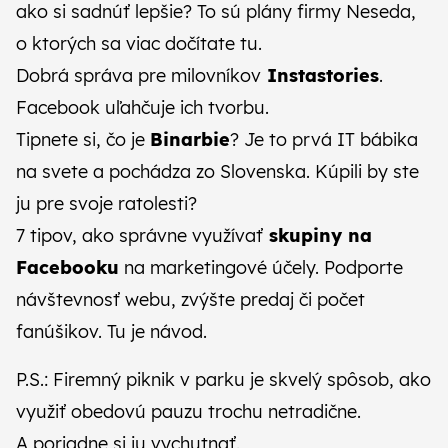
ako si sadnúť lepšie? To sú plány firmy Neseda,
o ktorých
sa viac dočítate tu
.
Dobrá správa pre milovníkov
Instastories
.
Facebook uľahčuje ich tvorbu
.
Tipnete si, čo je
Binarbie
? Je to
prvá IT bábika
na svete
a pochádza zo Slovenska. Kúpili by ste
ju pre svoje ratolesti?
7 tipov, ako správne využívať
skupiny na
Facebooku
na marketingové účely. Podporte
návštevnosť webu, zvýšte predaj či počet
fanúšikov.
Tu je návod
.
P.S.: Firemný piknik v parku je skvelý spôsob, ako
využiť obedovú pauzu trochu netradične.
A poriadne si ju vychutnať.