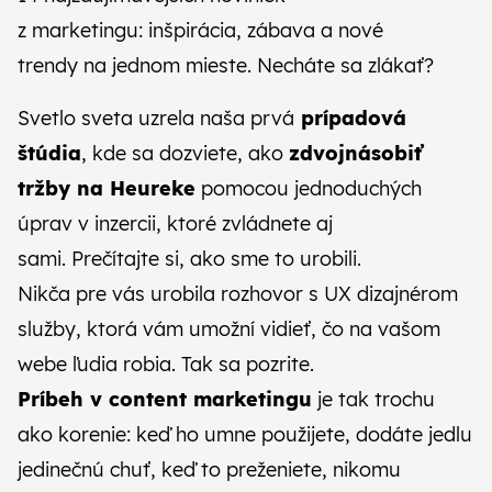
CZ
SK
z marketingu: inšpirácia, zábava a nové
trendy na jednom mieste. Necháte sa zlákať?
Svetlo sveta uzrela naša prvá
prípadová
štúdia
, kde sa dozviete, ako
zdvojnásobiť
tržby na Heureke
pomocou jednoduchých
úprav v inzercii, ktoré zvládnete aj
sami.
Prečítajte si, ako sme to urobili
.
Nikča pre vás urobila rozhovor s UX dizajnérom
služby, ktorá vám umožní vidieť, čo na vašom
webe ľudia robia.
Tak sa pozrite
.
Príbeh v content marketingu
je tak trochu
ako korenie: keď ho umne použijete, dodáte jedlu
jedinečnú chuť, keď to preženiete, nikomu