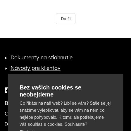
Další
Dokumenty na stiahnutie
Návody pre klientov
Bez vašich cookies se
neobejdeme
Besteto marketing, s. r. o.
Co říkáte na náš web? Líbí se vám? Stále se jej
snažíme vylepšovat, aby se vám na něm co
Cejl 20, 602 00 Brno
nejlépe pohybovalo. K tomu ale potřebujeme
IČ: 29380553, DIČ: CZ29380553
váš souhlas s cookies. Souhlasíte?