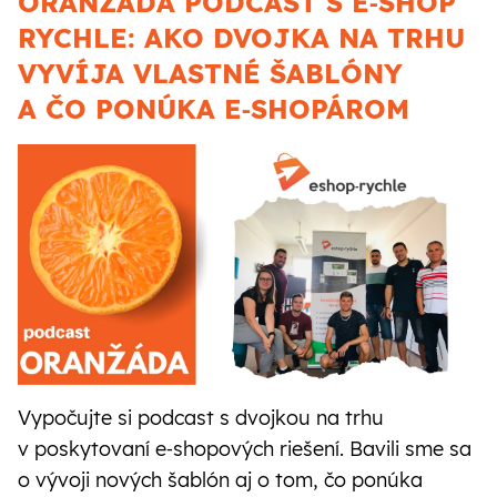
ORANŽÁDA PODCAST S E‑SHOP
RYCHLE: AKO DVOJKA NA TRHU
VYVÍJA VLASTNÉ ŠABLÓNY
A ČO PONÚKA E‑SHOPÁROM
Vypočujte si podcast s dvojkou na trhu
v poskytovaní e‑shopových riešení. Bavili sme sa
o vývoji nových šablón aj o tom, čo ponúka