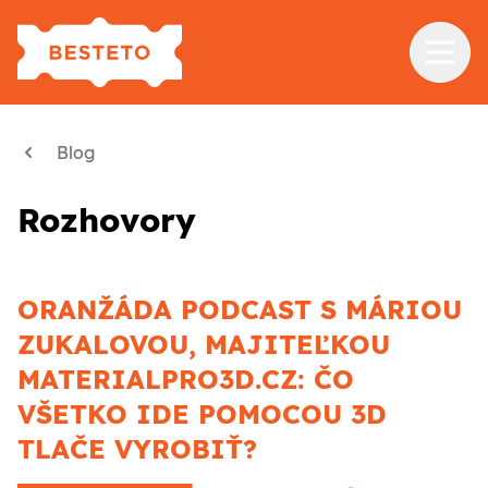
Služby
Blog
Školenia
Rozhovory
Referencie
Blog
ORANŽÁDA PODCAST S MÁRIOU
O nás
ZUKALOVOU, MAJITEĽKOU
Kontakt
MATERIALPRO3D.CZ: ČO
VŠETKO IDE POMOCOU 3D
TLAČE VYROBIŤ?