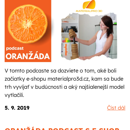
CZ
SK
V tomto podcaste sa dozviete o tom, aké boli
začiatky e‑shopu materialpro3d.cz, kam sa bude
trh vyvíjať v budúcnosti a aký najšialenejší model
vytlačili.
5. 9. 2019
Číst dál