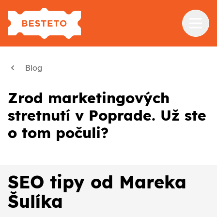
Služby
Blog
Školenia
Zrod marketingových
Referencie
stretnutí v Poprade. Už ste
Blog
o tom počuli?
O nás
Kontakt
SEO tipy od Mareka
Šulíka