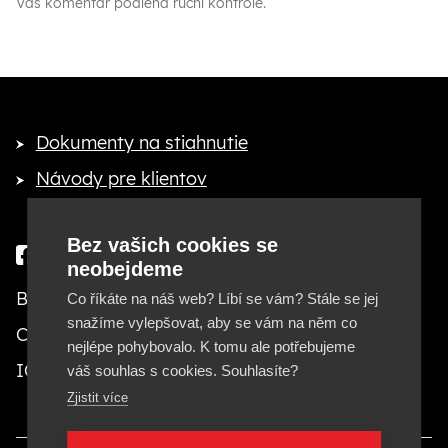
Váš komentář podléhá ruční kontrole.
Dokumenty na stiahnutie
Návody pre klientov
Bez vašich cookies se
neobejdeme
Besteto marketing, s. r. o.
Co říkáte na náš web? Líbí se vám? Stále se jej
snažíme vylepšovat, aby se vám na něm co
Cejl 20, 602 00 Brno
nejlépe pohybovalo. K tomu ale potřebujeme
IČ: 29380553, DIČ: CZ29380553
váš souhlas s cookies. Souhlasíte?
Zjistit více