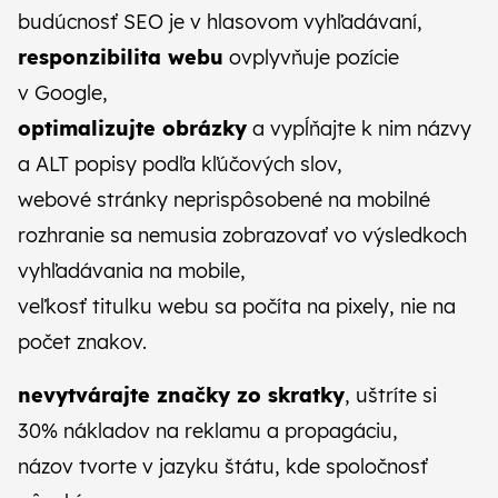
CZ
SK
budúcnosť SEO je v hlasovom vyhľadávaní,
responzibilita webu
ovplyvňuje pozície
v Google,
optimalizujte obrázky
a vypĺňajte k nim názvy
a ALT popisy podľa kľúčových slov,
webové stránky neprispôsobené na mobilné
rozhranie sa nemusia zobrazovať vo výsledkoch
vyhľadávania na mobile,
veľkosť titulku webu sa počíta na pixely, nie na
počet znakov.
nevytvárajte značky zo skratky
, uštríte si
30% nákladov na reklamu a propagáciu,
názov tvorte v jazyku štátu, kde spoločnosť