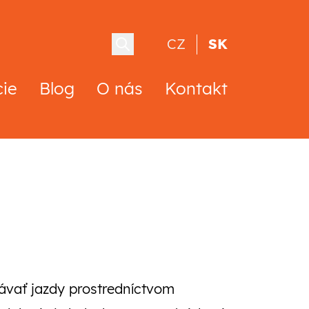
CZ
SK
cie
Blog
O nás
Kontakt
návať jazdy prostredníctvom