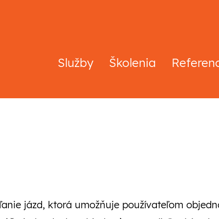
Služby
Školenia
Referen
eľanie jázd, ktorá umožňuje používateľom objed