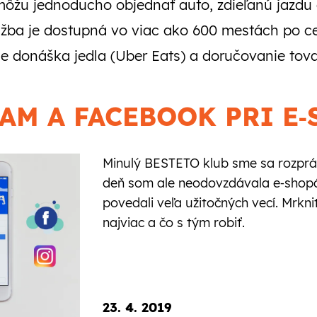
i môžu jednoducho objednať auto, zdieľanú jazdu 
Služba je dostupná vo viac ako 600 mestách po 
e donáška jedla (Uber Eats) a doručovanie tova
AM A FACEBOOK PRI E
Minulý BESTETO klub sme sa rozprá
deň som ale neodovzdávala e‑shopár
povedali veľa užitočných vecí. Mrkni
najviac a čo s tým robiť.
23. 4. 2019