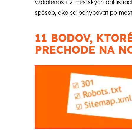
vzdialenosti v mestských oblastia
spôsob, ako sa pohybovať po meste 
11 BODOV, KTOR
PRECHODE NA NO