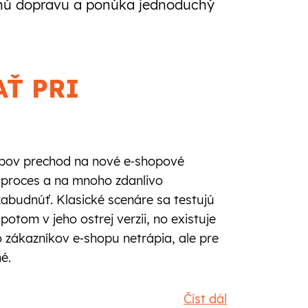
eľnú dopravu a ponúka jednoduchý
AŤ PRI
hopov prechod na nové e‑shopové
ý proces a na mnoho zdanlivo
zabudnúť. Klasické scenáre sa testujú
potom v jeho ostrej verzii, no existuje
o zákazníkov e‑shopu netrápia, ale pre
é.
Číst dál