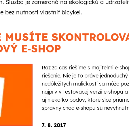
ch. Služba je zameraná na ekologickú a udržat
bez nutnosti vlastniť bicykel.
É MUSÍTE SKONTROLOV
VÝ E‑SHOP
Raz za čas riešime s majiteľmi e‑s
riešenie. Nie je to práve jednoduch
nedôležitých maličkostí sa môže po
najprv v testovacej verzii e‑shopu a 
aj niekoľko bodov, ktoré síce priam
správny chod e‑shopu sú nevyhnutn
7. 8. 2017