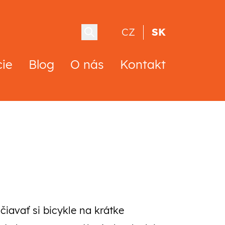
CZ
SK
cie
Blog
O nás
Kontakt
čiavať si bicykle na krátke