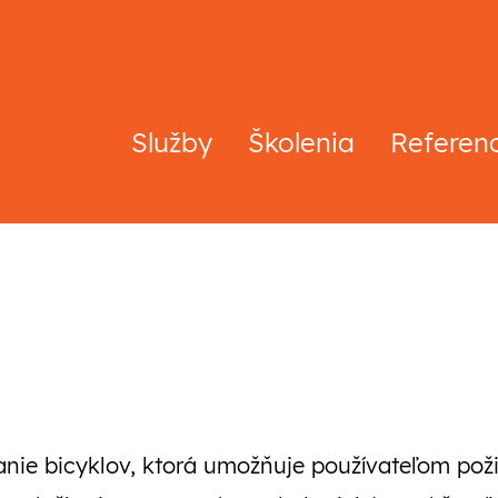
Služby
Školenia
Referen
anie bicyklov, ktorá umožňuje používateľom poži