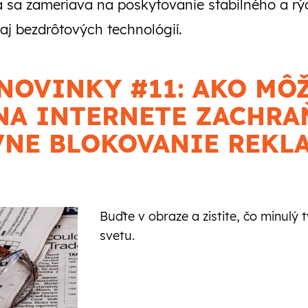
 sa zameriava na poskytovanie stabilného a rýc
aj bezdrôtových technológií.
NOVINKY #11: AKO MÔ
NA INTERNETE ZACHRA
VNE BLOKOVANIE REKL
Buďte v obraze a zistite, čo minulý
svetu.