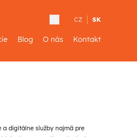
CZ
SK
cie
Blog
O nás
Kontakt
e a digitálne služby najmä pre