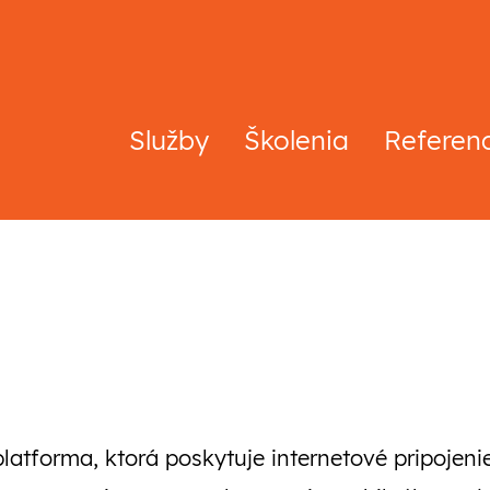
Služby
Školenia
Referen
latforma, ktorá poskytuje internetové pripojeni