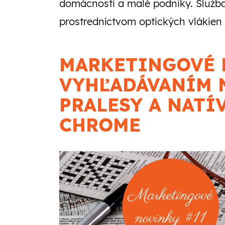
domácnosti a malé podniky. Služba
prostredníctvom optických vlákien 
MARKETINGOVÉ 
VYHĽADÁVANÍM 
PRALESY A NATÍ
CHROME