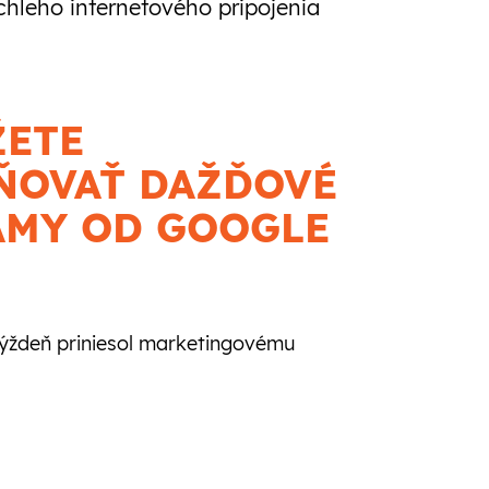
hleho internetového pripojenia
ŽETE
ŇOVAŤ DAŽĎOVÉ
AMY OD GOOGLE
 týždeň priniesol marketingovému