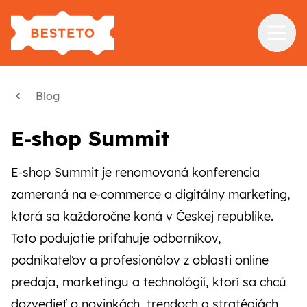
Služby
Blog
Školenia
E‑shop Summit
Referencie
E‑shop Summit je renomovaná konferencia
Blog
zameraná na e‑commerce a digitálny marketing,
O nás
ktorá sa každoročne koná v Českej republike.
Kontakt
Toto podujatie priťahuje odborníkov,
podnikateľov a profesionálov z oblasti online
predaja, marketingu a technológií, ktorí sa chcú
dozvedieť o novinkách, trendoch a stratégiách