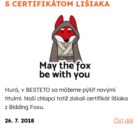
CZ
SK
S CERTIFIKÁTOM LIŠIAKA
Hurá, v BESTETO sa môžeme pýšiť novými
titulmi. Naši chlapci totiž získali certifikát lišiaka
z Bidding Foxu.
26. 7. 2018
Číst dál