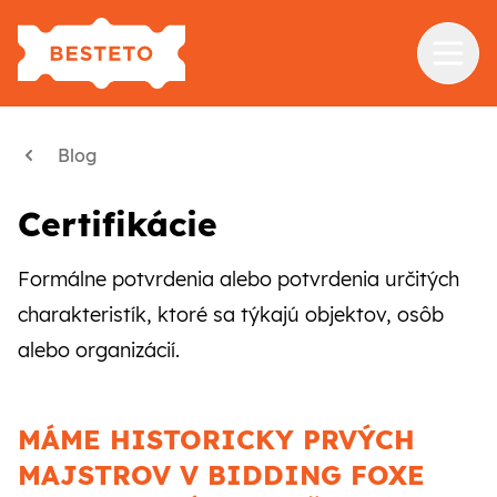
Služby
Blog
Školenia
Certifikácie
Referencie
Formálne potvrdenia alebo potvrdenia určitých
Blog
charakteristík, ktoré sa týkajú objektov, osôb
O nás
alebo organizácií.
Kontakt
MÁME HISTORICKY PRVÝCH
MAJSTROV V BIDDING FOXE