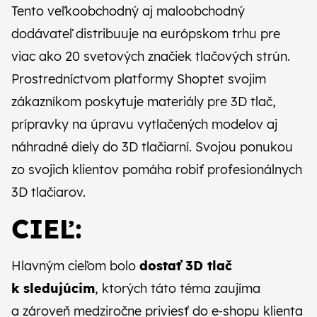
CZ
SK
Tento
veľkoobchodný aj maloobchodný
dodávateľ
distribuuje na európskom trhu pre
viac ako 20 svetových značiek tlačových strún.
Prostredníctvom platformy Shoptet svojim
zákazníkom poskytuje materiály pre 3D tlač,
prípravky na úpravu vytlačených modelov aj
náhradné diely do 3D tlačiarní. Svojou ponukou
zo svojich klientov pomáha robiť profesionálnych
3D tlačiarov.
CIEĽ:
Hlavným cieľom bolo
dostať 3D tlač
k sledujúcim
, ktorých táto téma zaujíma
a zároveň medziročne priviesť do e‑shopu klienta