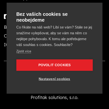
Bez vašich cookies se
neobejdeme
Besteto marketing, s. r. o.
Co říkáte na náš web? Líbí se vám? Stále se jej
snažíme vylepšovat, aby se vám na něm co
Cejl 20, 602 00 Brno
nejlépe pohybovalo. K tomu ale potřebujeme
IČ: 29380553, DIČ: CZ29380553
váš souhlas s cookies. Souhlasíte?
Zjistit více
POVOLIT COOKIES
Provozovatelom stránok Besteto.sk je Besteto
marketing, s. r. o., IČ 29380553.
Nastavení cookies
Besteto marketing, s. r. o. je členom koncernu
Profitak solutions, s.r.o.