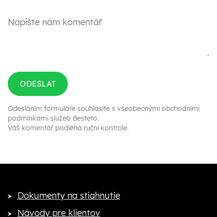
ODESLAT
Odesláním formuláře souhlasíte s
všeobecnými obchodními
podmínkami služeb Besteto
.
Váš komentář podléhá ruční kontrole.
Dokumenty na stiahnutie
Návody pre klientov