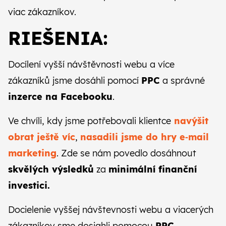
viac zákazníkov.
RIEŠENIA:
Docílení vyšší návštěvnosti webu a více
zákazníků jsme dosáhli pomocí
PPC
a správné
inzerce na Facebooku
.
Ve chvíli, kdy jsme potřebovali klientce
navýšit
obrat ještě víc
,
nasadili jsme do hry e‑mail
marketing
. Zde se nám povedlo dosáhnout
skvělých výsledků
za
minimální finanční
investici.
Docielenie vyššej návštevnosti webu a viacerých
zákazníkov sme dosiahli pomocou
PPC