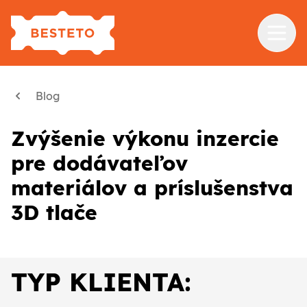
Služby
Blog
Školenia
Zvýšenie výkonu inzercie
Referencie
pre dodávateľov
Blog
materiálov a príslušenstva
O nás
3D tlače
Kontakt
TYP KLIENTA: