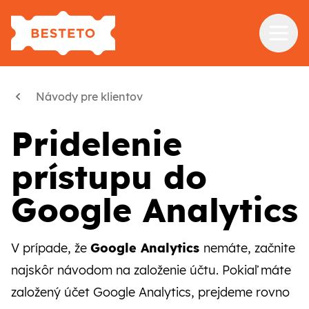
Služby
Návody pre klientov
Školenia
Pridelenie
Referencie
prístupu do
Blog
Google Analytics
O nás
Kontakt
V prípade, že
Google Analytics
nemáte, začnite
najskôr návodom na založenie účtu. Pokiaľ máte
založený účet Google Analytics, prejdeme rovno