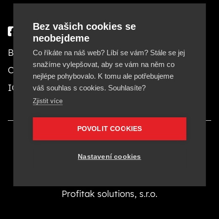
Bez vašich cookies se
neobejdeme
Besteto marketing, s. r. o.
Co říkáte na náš web? Líbí se vám? Stále se jej
snažíme vylepšovat, aby se vám na něm co
Cejl 20, 602 00 Brno
nejlépe pohybovalo. K tomu ale potřebujeme
IČ: 29380553, DIČ: CZ29380553
váš souhlas s cookies. Souhlasíte?
Zjistit více
POVOLIT COOKIES
Provozovatelom stránok Besteto.sk je Besteto
marketing, s. r. o., IČ 29380553.
Nastavení cookies
Besteto marketing, s. r. o. je členom koncernu
Profitak solutions, s.r.o.