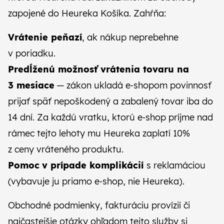
zapojené do Heureka Košíka. Zahŕňa:
Vrátenie peňazí
, ak nákup neprebehne
v poriadku.
Predĺženú možnosť vrátenia tovaru na
3 mesiace
— zákon ukladá e‑shopom povinnosť
prijať späť nepoškodený a zabalený tovar iba do
14 dní. Za každú vratku, ktorú e‑shop príjme nad
rámec tejto lehoty mu Heureka zaplatí 10%
z ceny vráteného produktu.
Pomoc
v prípade komplikácií
s reklamáciou
(vybavuje ju priamo e‑shop, nie Heureka).
Obchodné podmienky, fakturáciu provízií či
najčastejšie otázky ohľadom tejto služby si