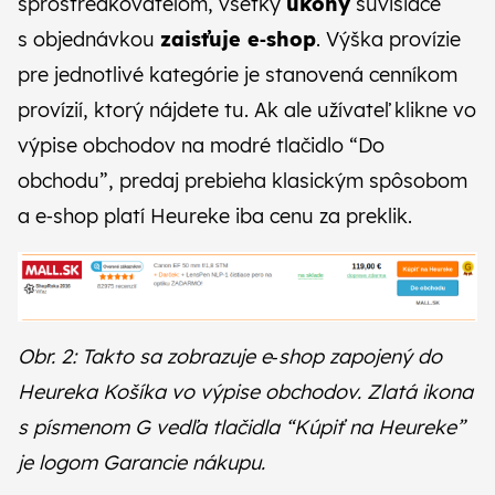
sprostredkovateľom, všetky
úkony
súvisiace
s objednávkou
zaisťuje e‑shop
. Výška provízie
pre jednotlivé kategórie je stanovená cenníkom
provízií, ktorý
nájdete tu
. Ak ale užívateľ klikne vo
výpise obchodov na modré tlačidlo “Do
obchodu”, predaj prebieha klasickým spôsobom
a e‑shop platí Heureke iba cenu za preklik.
Obr. 2: Takto sa zobrazuje e‑shop zapojený do
Heureka Košíka vo výpise obchodov. Zlatá ikona
s písmenom G vedľa tlačidla “Kúpiť na Heureke”
je logom Garancie nákupu.