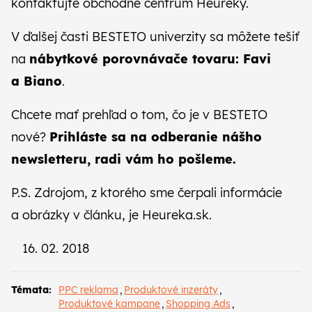
kontaktujte obchodné centrum Heureky.
V ďalšej časti BESTETO univerzity sa môžete tešiť
na
nábytkové porovnávače tovaru: Favi
a Biano
.
Chcete mať prehľad o tom, čo je v BESTETO
nové?
Prihláste sa na odberanie
nášho
newsletteru
, radi vám ho pošleme.
P.S. Zdrojom, z ktorého sme čerpali informácie
a obrázky v článku, je Heureka.sk.
16. 02. 2018
Témata:
PPC reklama
,
Produktové inzeráty
,
Produktové kampane
,
Shopping Ads
,