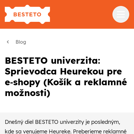
Služby
Blog
Školenia
BESTETO univerzita:
Referencie
Sprievodca Heurekou pre
Blog
e‑shopy (Košík a reklamné
O nás
možnosti)
Kontakt
Dnešný diel BESTETO univerzity je posledným,
kde sa venujeme Heureke. Preberieme reklamné