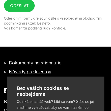
ODESLAT
Odesláním formuláře souhlasíte s
všeobecnými obchodními
podmínkami služeb Besteto
.
Váš komentář podléhá ruční kontrole.
Dokumenty na stiahnutie
Návody pre klientov
Bez vašich cookies se
neobejdeme
Besteto marketing, s. r. o.
Co říkáte na náš web? Líbí se vám? Stále se jej
snažíme vylepšovat, aby se vám na něm co
Cejl 20, 602 00 Brno