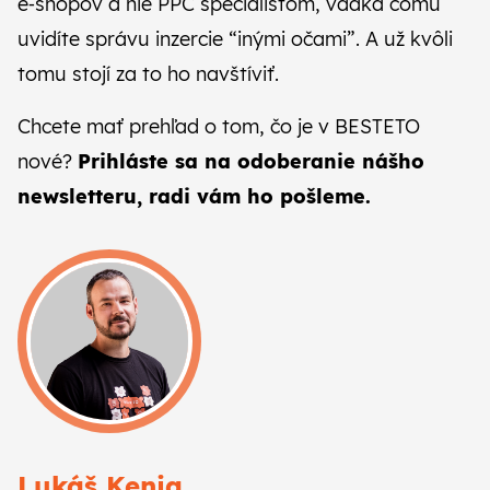
e‑shopov a nie PPC špecialistom, vďaka čomu
uvidíte správu inzercie “inými očami”. A už kvôli
tomu stojí za to ho navštíviť.
Chcete mať prehľad o tom, čo je v BESTETO
nové?
Prihláste sa na odoberanie
nášho
newsletteru
, radi vám ho pošleme.
Lukáš Kenja