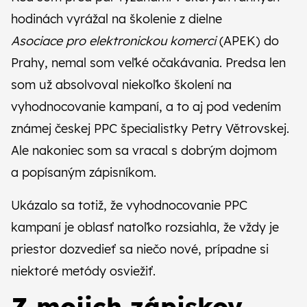
CZ
SK
hodinách vyrážal na školenie z dielne
Asociace pro elektronickou komerci
(APEK) do
Prahy, nemal som veľké očakávania. Predsa len
som už absolvoval niekoľko školení na
vyhodnocovanie kampaní, a to aj pod vedením
známej českej PPC špecialistky Petry Větrovskej.
Ale nakoniec som sa vracal s dobrým dojmom
a popísaným zápisníkom.
Ukázalo sa totiž, že vyhodnocovanie PPC
kampaní je oblasť natoľko rozsiahla, že vždy je
priestor dozvedieť sa niečo nové, prípadne si
niektoré metódy osviežiť.
Z mojich zápiskov