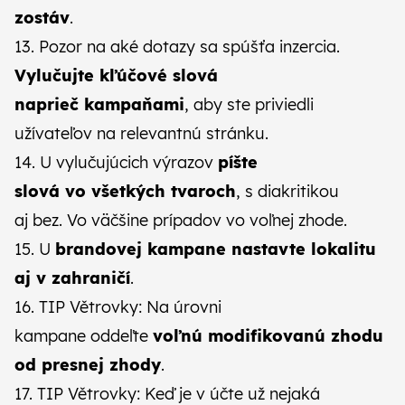
zostáv
.
13. Pozor na aké dotazy sa spúšťa inzercia.
Vylučujte kľúčové slová
naprieč kampaňami
, aby ste priviedli
užívateľov na relevantnú stránku.
14. U vylučujúcich výrazov
píšte
slová vo všetkých tvaroch
, s diakritikou
aj bez. Vo väčšine prípadov vo voľnej zhode.
15. U
brandovej kampane nastavte lokalitu
aj v zahraničí
.
16. TIP Větrovky: Na úrovni
kampane oddeľte
voľnú modifikovanú zhodu
od presnej zhody
.
17. TIP Větrovky: Keď je v účte už nejaká