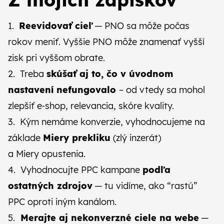
1.
Reevidovať cieľ
— PNO sa môže počas
rokov meniť. Vyššie PNO môže znamenať vyšší
zisk pri vyššom obrate.
2. Treba
skúšať aj to, čo v úvodnom
nastavení nefungovalo
– od vtedy sa mohol
zlepšiť e‑shop, relevancia, skóre kvality.
3. Kým nemáme konverzie, vyhodnocujeme na
základe
Miery prekliku
(zlý inzerát)
a Miery opustenia.
4. Vyhodnocujte PPC kampane
podľa
ostatných zdrojov
— tu vidíme, ako “rastú”
PPC oproti iným kanálom.
5.
Merajte aj nekonverzné ciele na webe
—