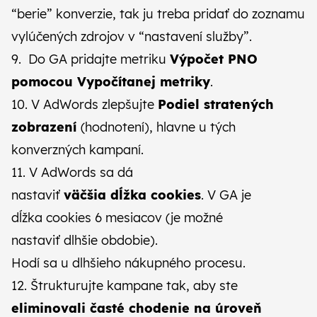
“berie” konverzie, tak ju treba pridať do zoznamu
vylúčených zdrojov v “nastavení služby”.
9. Do GA pridajte metriku
Výpočet PNO
pomocou Vypočítanej metriky
.
10. V AdWords zlepšujte
Podiel stratených
zobrazení
(hodnotení), hlavne u tých
konverzných kampaní.
11. V AdWords sa dá
nastaviť
väčšia dĺžka cookies
. V GA je
dĺžka cookies 6 mesiacov (je možné
nastaviť dlhšie obdobie).
Hodí sa u dlhšieho nákupného procesu.
12. Štrukturujte kampane tak, aby ste
eliminovali časté chodenie na úroveň