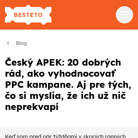
Služby
Blog
Školenia
Český APEK: 20 dobrých
Referencie
rád, ako vyhodnocovať
Blog
PPC kampane. Aj pre tých,
O nás
čo si myslia, že ich už nič
neprekvapí
Kontakt
Keď som pred pár týždňami v skorých ranných