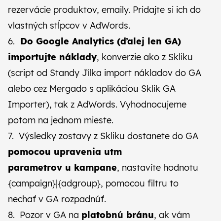
rezervácie produktov, emaily. Pridajte si ich do
vlastných stĺpcov v AdWords.
6.
Do Google Analytics (ďalej len GA)
importujte náklady
, konverzie ako z Skliku
(script od Standy Jílka import nákladov do GA
alebo cez Mergado s aplikáciou Sklik GA
Importer), tak z AdWords. Vyhodnocujeme
potom na jednom mieste.
7. Výsledky zostavy z Skliku dostanete do GA
pomocou upravenia utm
parametrov u kampane
, nastavíte hodnotu
{campaign}|{adgroup}, pomocou filtru to
nechať v GA rozpadnúť.
8. Pozor v GA na
platobnú bránu
, ak vám