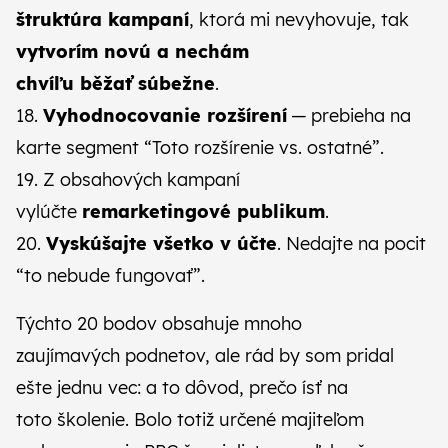
štruktúra kampaní
, ktorá mi nevyhovuje, tak
vytvorím novú a nechám
chvíľu běžať súbežne
.
18.
Vyhodnocovanie rozšírení
— prebieha na
karte segment “Toto rozšírenie vs. ostatné”.
19. Z obsahových kampaní
vylúčte
remarketingové publikum
.
20.
Vyskúšajte všetko v účte
. Nedajte na pocit
“to nebude fungovať”.
Týchto 20 bodov obsahuje mnoho
zaujímavých podnetov, ale rád by som pridal
ešte jednu vec: a to dôvod, prečo ísť na
toto školenie. Bolo totiž určené majiteľom