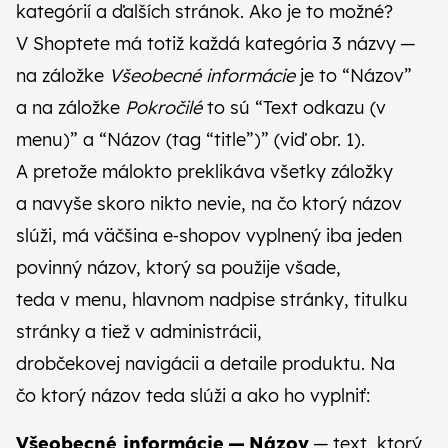
kategórií a ďalších stránok. Ako je to možné?
V Shoptete má totiž každá kategória 3 názvy —
na záložke
Všeobecné informácie
je to “Názov”
a na záložke
Pokročilé
to sú “Text odkazu (v
menu)” a “Názov (tag “title”)” (viď obr. 1).
A pretože málokto preklikáva všetky záložky
a navyše skoro nikto nevie, na čo ktorý názov
slúži, má väčšina e‑shopov vyplnený iba jeden
povinný názov, ktorý sa použije všade,
teda v menu, hlavnom nadpise stránky, titulku
stránky a tiež v administrácii,
drobčekovej navigácii a detaile produktu. Na
čo ktorý názov teda slúži a ako ho vyplniť:
Všeobecné informácie — Názov
— text, ktorý