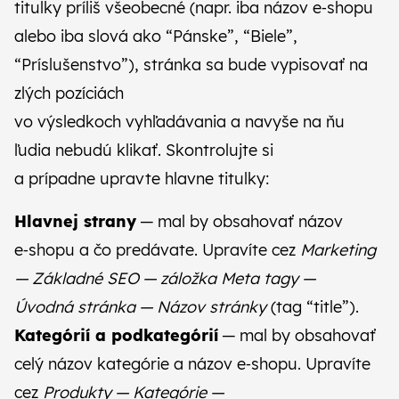
titulky príliš všeobecné (napr. iba názov e‑shopu
alebo iba slová ako “Pánske”, “Biele”,
“Príslušenstvo”), stránka sa bude vypisovať na
zlých pozíciách
vo výsledkoch vyhľadávania a navyše na ňu
ľudia nebudú klikať. Skontrolujte si
a prípadne upravte hlavne titulky:
Hlavnej strany
— mal by obsahovať názov
e‑shopu a čo predávate. Upravíte cez
Marketing
— Základné SEO — záložka Meta tagy —
Úvodná stránka — Názov stránky
(tag “title”).
Kategórií a podkategórií
— mal by obsahovať
celý názov kategórie a názov e‑shopu. Upravíte
cez
Produkty — Kategórie —