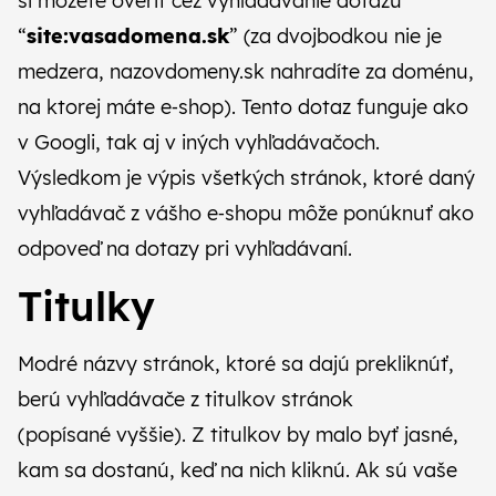
si môžete overiť cez vyhľadávanie dotazu
“
site:vasadomena.sk
” (za dvojbodkou nie je
medzera, nazovdomeny.sk nahradíte za doménu,
na ktorej máte e‑shop). Tento dotaz funguje ako
v Googli, tak aj v iných vyhľadávačoch.
Výsledkom je výpis všetkých stránok, ktoré daný
vyhľadávač z vášho e‑shopu môže ponúknuť ako
odpoveď na dotazy pri vyhľadávaní.
Titulky
Modré názvy stránok, ktoré sa dajú prekliknúť,
berú vyhľadávače z titulkov stránok
(popísané vyššie). Z titulkov by malo byť jasné,
kam sa dostanú, keď na nich kliknú. Ak sú vaše