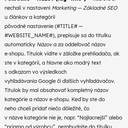
nechali v nastavení
Marketing — Základné SEO
u článkov a kategórií
pôvodné nastavenie (#TITLE# —
#WEBSITE_NAME#), prepisuje sa do titulku
automaticky
Názov
a za oddeľovač názov
e‑shopu. Titulok vidíte v záložke prehliadača, ak
ste v kategórii, a hlavne ako modrý text
s odkazom vo výsledkoch
vyhľadávania Google či ďalších vyhľadávačov.
Titulok by mal obsahovať kompletný názov
kategórie a názov e‑shopu. Keď by ste do
neho chceli pridať niečo dôležité, čo
v názve kategórie nie je, napr. “Najlacnejší” alebo
“priamo od výrobcu”, nezabudnite do titulku