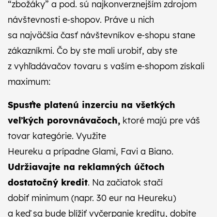
“zbožáky” a pod. sú najkonverznejším zdrojom
návštevnosti e‑shopov. Práve u nich
sa najväčšia časť návštevníkov e‑shopu stane
zákazníkmi. Čo by ste mali urobiť, aby ste
z vyhľadávačov tovaru s vaším e‑shopom získali
maximum:
Spusťte platenú inzerciu na všetkých
veľ
kých porovnávačoch,
ktoré majú pre váš
tovar kategórie. Využite
Heureku a prípadne Glami, Favi a Biano.
Udržiavajte na reklamných účtoch
dostatočný kredit
. Na začiatok stačí
dobiť minimum (napr. 30 eur na Heureku)
a keď sa bude blížiť vyčerpanie kreditu, dobite