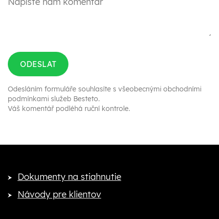
ODESLAT
Odesláním formuláře souhlasíte s
všeobecnými obchodními
podmínkami služeb Besteto
.
Váš komentář podléhá ruční kontrole.
Dokumenty na stiahnutie
Návody pre klientov