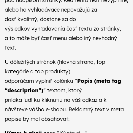
pod nadpisom stránky. Keď tento text nevyplníte,
alebo ho vyhľadávače nepovažujú za
dosť kvalitný, dostane sa do
výsledkov vyhľadávania časť textu zo stránky,
a to môže byť časť menu alebo iný nevhodný
text.
U dôležitých stránok (hlavná strana, top
kategórie a top produkty)
odporúčam vyplniť kolónku “
Popis (meta tag
“description”)
” textom, ktorý
priláka ľudí ku kliknutiu na váš odkaz a k
návšteve vášho e‑shopu. Reklamný text v meta
popise by mal obsahovať: