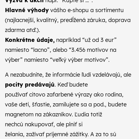
Výzvu k akcii
napr. “Kúpte si …”.
Hlavné výhody
vášho e‑shopu a sortimentu
(najlacnejší, kvalitný, predĺžená záruka, doprava
zdarma atď.).
Konkrétne údaje,
napríklad “už od 3 eur”
namiesto “lacno”, alebo “3.456 motívov na
výber” namiesto “veľký výber motívov”.
A nezabudnite, že informácie ľudí vzdelávajú, ale
pocity predávajú
. Keď budete
používať citovo zafarbené výrazy ako rodina,
vaše deti, šťastie, zamilujete sa a pod., budete
magnetom na zákazníkov. Ľudia totiž
nechcú nakupovať, ale plniť si
želania, zažívať príjemné zážitky. A za to sú