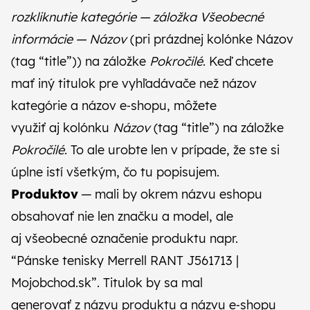
rozkliknutie kategórie — záložka Všeobecné
informácie — Názov
(pri prázdnej kolónke Názov
(tag “title”)) na záložke
Pokročilé
. Keď chcete
mať iný titulok pre vyhľadávače než názov
kategórie a názov e‑shopu, môžete
využiť aj kolónku
Názov
(tag “title”) na záložke
Pokročilé
. To ale urobte len v prípade, že ste si
úplne istí všetkým, čo tu popisujem.
Produktov
— mali by okrem názvu eshopu
obsahovať nie len značku a model, ale
aj všeobecné označenie produktu napr.
“Pánske tenisky Merrell RANT J561713 |
Mojobchod.sk”. Titulok by sa mal
generovať z názvu produktu a názvu e‑shopu