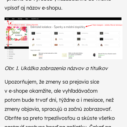
vpísať aj názov e‑shopu.
Obr. 1. Ukážka zobrazenia názvov a titulkov
Upozorňujem, že zmeny sa prejavia síce
v e‑shope okamžite, ale vyhľadávačom
potom bude trvať dni, týždne a i mesiace, než
zmeny objavia, spracujú a začnú zobrazovať.
Obrňte sa preto trpezlivosťou a skúste všetko