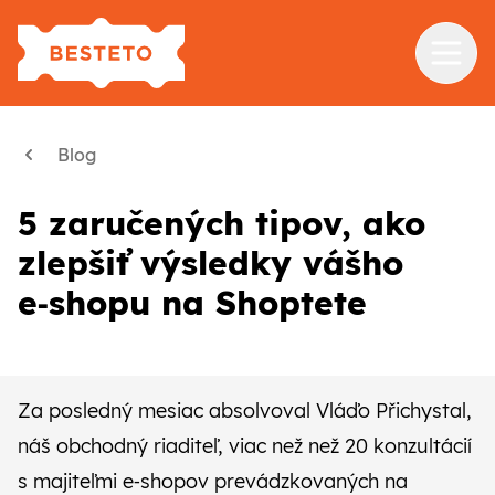
Služby
Blog
Školenia
5 zaručených tipov, ako
Referencie
zlepšiť výsledky vášho
Blog
e‑shopu na Shoptete
O nás
Kontakt
Za posledný mesiac absolvoval Vláďo Přichystal,
náš obchodný riaditeľ, viac než než 20 konzultácií
s majiteľmi e‑shopov prevádzkovaných na