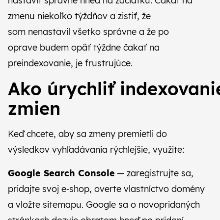
nastaviť správne hneď na začiatku. Čakať na
zmenu niekoľko týždňov a zistiť, že
som nenastavil všetko správne a že po
oprave budem opäť týždne čakať na
preindexovanie, je frustrujúce.
Ako úrychliť indexovan
zmien
Keď chcete, aby sa zmeny premietli do
výsledkov vyhľadávania rýchlejšie, využite:
Google Search Console
—
zaregistrujte sa
,
pridajte svoj e‑shop, overte vlastníctvo domény
a vložte sitemapu. Google sa o novopridaných