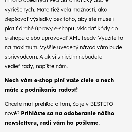
mnoho dôležitých vecí automaticky dobre
vyriešených. Máte tiež veľa možností, ako
zlepšovať výsledky bez toho, aby ste museli
platiť drahé úpravy e‑shopu, vkladať kódy do
e‑shopu alebo upravovať XML feedy. Využite to
na maximum. Vyššie uvedený návod vám bude
sprievodcom. A ak si s niečím nebudete
vedieť rady,
napíšte nám
.
Nech vám e‑shop plní vaše ciele a nech
máte z podnikania radosť!
Chcete mať prehľad o tom, čo je v BESTETO
nové?
Prihláste sa na odoberanie
nášho
newsletteru
, radi vám ho pošleme.