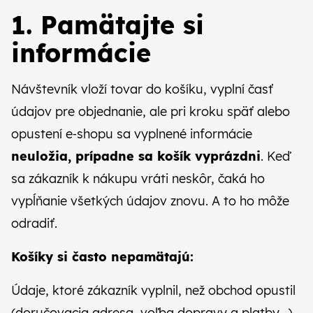
CZ
SK
1. Pamätajte si
informácie
Návštevník vloží tovar do košíku, vyplní časť
údajov pre objednanie, ale pri kroku späť alebo
opustení e‑shopu sa vyplnené informácie
neuložia, prípadne sa košík vyprázdni
. Keď
sa zákazník k nákupu vráti neskôr, čaká ho
vypĺňanie všetkých údajov znovu. A to ho môže
odradiť.
Košíky si často nepamätajú:
Údaje, ktoré zákazník vyplnil, než obchod opustil
(doručovacia adresa, voľba dopravy a platby…).