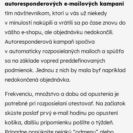
autoresponderových e‑mailových kampaní
tím návštevníkom, ktorí u vás už niekedy
v minulosti nakúpili a vrátili sa po čase znovu do
vášho e‑shopu, ale objednávku nedokončili.
Autoresponderová kampaň spočíva
v automaticky rozposielaných mailoch a spúšťa
sa na základe vopred preddefinovaných
podmienok. Jednou z nich by mala byť napríklad
nedokončená objednávka.
Frekvenciu, množstvo a dobu od opustenia je
potrebné pri rozposielaní otestovať. Na začiatok
skúste poslať prvý e‑mail hodinu po opustení
košíka, ďalšiu pripomienku pošlite o týždeň.
Prípadne ponúknite nejakú “odmenu” alebo