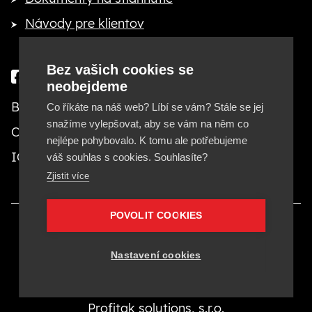
Návody pre klientov
Bez vašich cookies se
neobejdeme
Besteto marketing, s. r. o.
Co říkáte na náš web? Líbí se vám? Stále se jej
snažíme vylepšovat, aby se vám na něm co
Cejl 20, 602 00 Brno
nejlépe pohybovalo. K tomu ale potřebujeme
IČ: 29380553, DIČ: CZ29380553
váš souhlas s cookies. Souhlasíte?
Zjistit více
POVOLIT COOKIES
Provozovatelom stránok Besteto.sk je Besteto
marketing, s. r. o., IČ 29380553.
Nastavení cookies
Besteto marketing, s. r. o. je členom koncernu
Profitak solutions, s.r.o.