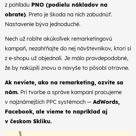
z pohľadu
PNO (podielu nákladov na
obrate)
. Preto je škoda na nich zabudnúť.
Nastavenie býva jednoduché.
Nech už robíte akúkoľvek remarketingovú
kampaň, nezahŕňajte do nej návštevníkov, ktorí si
z e‑shopu už objednali. Je málo pravdepodobné,
že by nakúpili znovu a navyše to pôsobí otravne.
Ak neviete, ako na remarketing, ozvite sa
nám.
Pri tvorbe a správe kampaní pracujeme
v najznámejších PPC systémoch —
AdWords,
Facebook, ale vieme to napríklad aj
v českom Skliku.