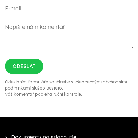
ODESLAT
Odesláním formuláře souhlasíte s
všeobecnými obchodními
podmínkami služeb Besteto
.
Váš komentář podléhá ruční kontrole.
Dokumenty na stiahnutie