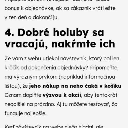
bonus k objednávke, ak sa zákazník vráti ešte
v ten deň a dokončí ju.
4. Dobré holuby sa
vracajú, nakŕmte ich
Že vám z webu utiekol návštevník, ktorý bol len
krôčik od dokončenia objednávky? Pripomeňte
mu výrazným prvkom (napríklad informačnou
lištou), že
jeho nákup na neho čaká v košíku
.
Oznam doplňte
výzvou k akcii
, aby tentokrát
neodišiel na prázdno. Aj tu môžete testovať, čo
funguje najlepšie.
Keď návštevník na webe niečo hľadal, ale