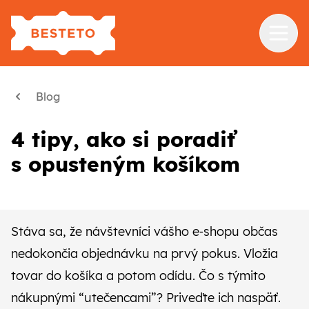
Služby
Blog
Školenia
4 tipy, ako si poradiť
Referencie
s opusteným košíkom
Blog
O nás
Stáva sa, že návštevníci vášho e‑shopu občas
Kontakt
nedokončia objednávku na prvý pokus. Vložia
tovar do košíka a potom odídu. Čo s týmito
nákupnými “utečencami”? Priveďte ich naspäť.