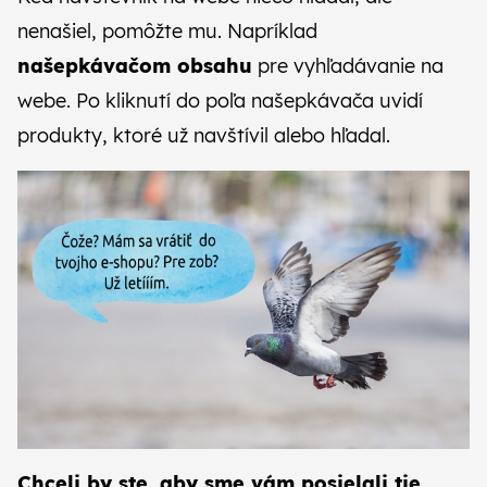
nenašiel, pomôžte mu. Napríklad
našepkávačom obsahu
pre vyhľadávanie na
webe. Po kliknutí do poľa našepkávača uvidí
produkty, ktoré už navštívil alebo hľadal.
Chceli by ste, aby sme vám posielali tie